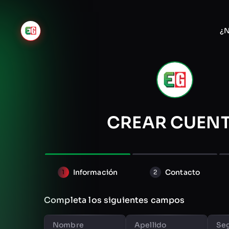
Social
¿N
Sportsbook
&
Casino,
Reimagined
CREAR CUEN
Experience
the
ultimate
online
Información
Contacto
1
2
betting
adventure
Completa los siguientes campos
with
EstadioGana
—