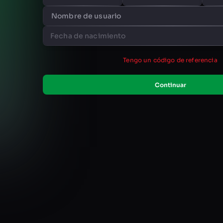
built
exclusively
for
U.S.
users.
Tengo un código de referencia
From
high-
Continuar
stakes
sports
betting
to
thrilling
casino
games,
EstadioGana
brings
Vegas-
level